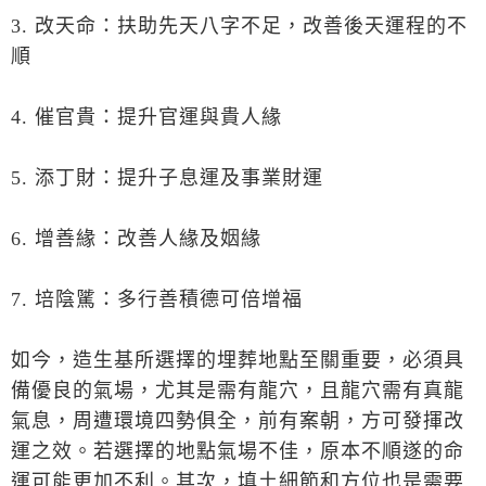
3. 改天命：扶助先天八字不足，改善後天運程的不
順
4. 催官貴：提升官運與貴人緣
5. 添丁財：提升子息運及事業財運
6. 增善緣：改善人緣及姻緣
7. 培陰騭：多行善積德可倍增福
如今，造生基所選擇的埋葬地點至關重要，必須具
備優良的氣場，尤其是需有龍穴，且龍穴需有真龍
氣息，周遭環境四勢俱全，前有案朝，方可發揮改
運之效。若選擇的地點氣場不佳，原本不順遂的命
運可能更加不利。其次，填土細節和方位也是需要