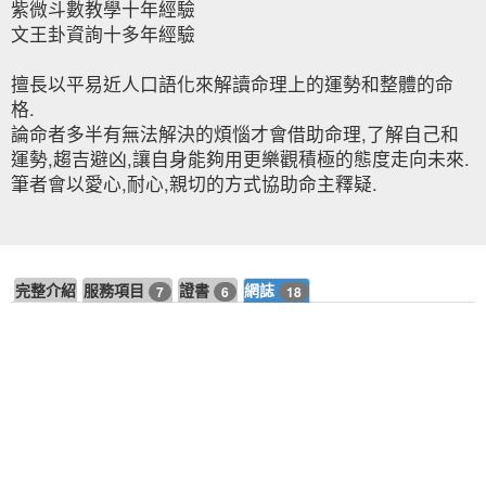
紫微斗數教學十年經驗
文王卦資詢十多年經驗
擅長以平易近人口語化來解讀命理上的運勢和整體的命
格.
論命者多半有無法解決的煩惱才會借助命理,了解自己和
運勢,趨吉避凶,讓自身能夠用更樂觀積極的態度走向未來.
筆者會以愛心,耐心,親切的方式協助命主釋疑.
完整介紹
服務項目
證書
網誌
7
6
18