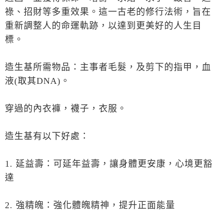
祿、招財等多重效果。這一古老的修行法術，旨在
重新調整人的命運軌跡，以達到更美好的人生目
標。
造生基所需物品：主事者毛髮，及剪下的指甲，血
液(取其DNA)。
穿過的內衣褲，襪子，衣服。
造生基有以下好處：
1. 延益壽：可延年益壽，讓身體更安康，心境更豁
達
2. 強精魄：強化體魄精神，提升正面能量