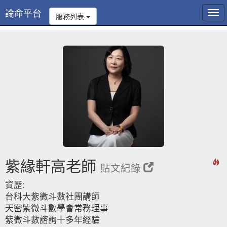
論命平台
Tog
服務列表
navi
紫緣軒高老師
貼文紀錄
資歷:
台科大紫微斗數社團講師
天密紫微斗數學會常務理事
紫微斗數諮詢十多年經驗