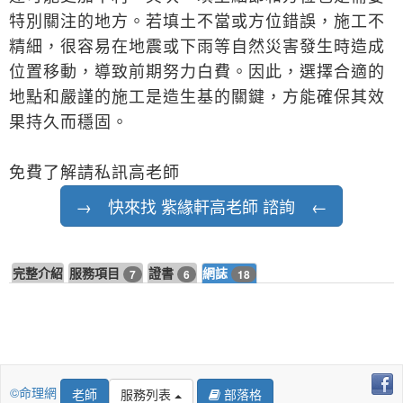
特別關注的地方。若填土不當或方位錯誤，施工不
精細，很容易在地震或下雨等自然災害發生時造成
位置移動，導致前期努力白費。因此，選擇合適的
地點和嚴謹的施工是造生基的關鍵，方能確保其效
果持久而穩固。
免費了解請私訊高老師
→ 快來找 紫緣軒高老師 諮詢 ←
完整介紹
服務項目
證書
網誌
7
6
18
©命理網
老師
服務列表
部落格