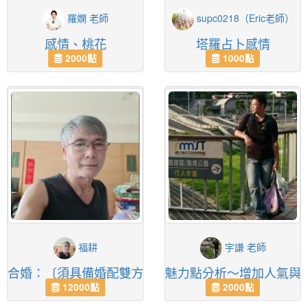
羅嫻 老師
supc0218（Eric老師）
感情、桃花
塔羅占卜感情
2000點
1000點
福耕
宇謙 老師
合婚：〔須具備婚配雙方兩張命盤〕
魅力點分析～增加人氣與
12000點
2000點