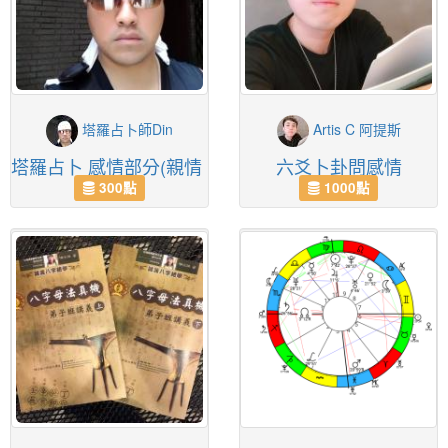
塔羅占卜師Din
Artis C 阿提斯
塔羅占卜 感情部分(親情、友情、愛情)
六爻卜卦問感情
300點
1000點