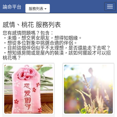
論命平台
Tog
服務列表
navi
感情、桃花 服務列表
您有感情問題嗎？包含：
・未婚，想交男女朋友，想得知姻緣。
・想從多位對象中挑選合適的伴侶。
・目前這個伴侶似乎不太理想，是否還能走下去呢？
・想知道房間或是屋內的裝潢，該如何擺設才可以招
桃花嗎？