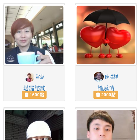
常慧
陳瑞祥
塔羅諮詢
論感情
1600點
2000點