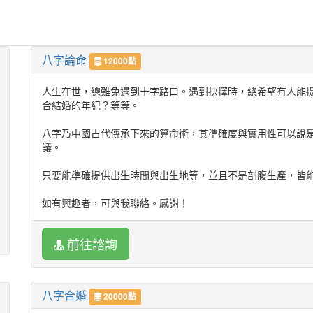
八字論命
12000點
人生在世，總難免遇到十字路口。遇到抉擇時，總希望有人能
合結婚的年紀？等等。
八字乃中國古代傳承下來的算命術，其準確度與實用性可以說
議。
只要能準確提供出生時間與出生地等，並且不是剖腹生產，皆
如有興趣者，可與我聯絡。感謝！
前往諮詢
八字合婚
20000點