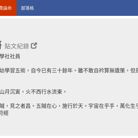
費論命
部落格
哥
貼文紀錄
學社社員
幼學習五術，自今已有三十餘年。雖不敢自衿算無遺策，但
山月沉寅，火不西行水流東。
賊，見之者昌。五賊在心，施行於天。宇宙在乎手，萬化生
陰符經