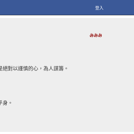
登入
是絕對以謹慎的心，為人謀籌。
乎身。