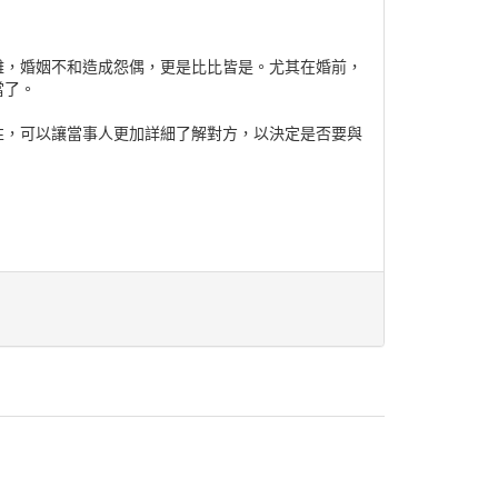
雜，婚姻不和造成怨偶，更是比比皆是。尤其在婚前，
當了。
性，可以讓當事人更加詳細了解對方，以決定是否要與