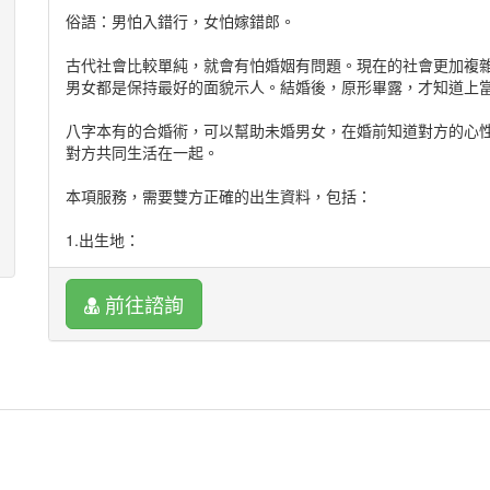
俗語：男怕入錯行，女怕嫁錯郎。
古代社會比較單純，就會有怕婚姻有問題。現在的社會更加複
男女都是保持最好的面貌示人。結婚後，原形畢露，才知道上
八字本有的合婚術，可以幫助未婚男女，在婚前知道對方的心
對方共同生活在一起。
本項服務，需要雙方正確的出生資料，包括：
1.出生地：
2.出生日期(須註明國曆或是農曆)：
前往諮詢
3.出生時間(盡量詳細到幾點幾分)：
4.出生資料(醫院資料或是父母口述)：
註明：本項服務不包括同性戀者。