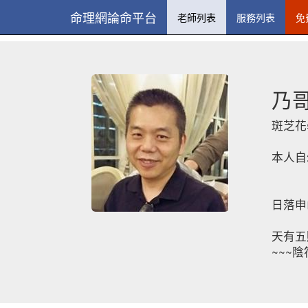
命理網論命平台
老師列表
服務列表
免
乃
斑芝花
本人自
日落申
天有五
~~~