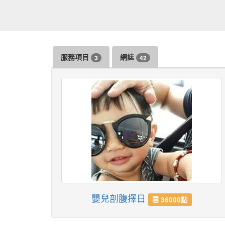
服務項目
網誌
3
42
嬰兒剖腹擇日
36000點