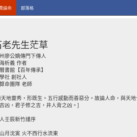
費論命
部落格
石老先生茫草
州廖公嫡傳門下傳人
海析義 作者
曆書館【百年傳承】
學社 創社人
算命團隊 老師
鐘天地靈秀，形既生。五行感動而善惡分。故論人命，與天
吉凶，君子修之吉，井人背之凶。]
人壬辰新竹謹序
山月沈寅 火不西行水流東