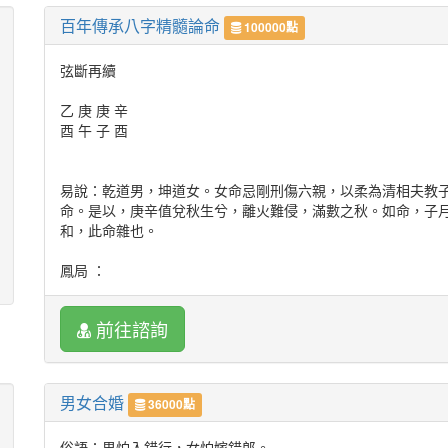
百年傳承八字精髓論命
100000點
弦斷再續
乙 庚 庚 辛
酉 午 子 酉
易說：乾道男，坤道女。女命忌剛刑傷六親，以柔為清相夫教
命。是以，庚辛值兌秋生兮，離火難侵，滿數之秋。如命，子
和，此命雜也。
鳳局 ：
庚午日元，冬月葭草吐绿头。子星近貼日元，近在眼前，遠在天
前往諮詢
官，人貌美冷豔，偏枯成象。坐下午火戰鬥，城府深沈好鬥成
，外謙和內無知，小人刻剝。離火不足，心辣妒重，又犯乾坎
眾敵寡，強勢剛烈，嗜財甚於一般。乙庚之合，子緣至尾淡薄
早年丑運，身出平凡簡陋。寅運財入桓，氣轉東方猶然不足。
男女合婚
36000點
入甲辰，子辰不合不化，前見金木交差，辛勞可知，後看夕陽
俗語：男怕入錯行，女怕嫁錯郎。