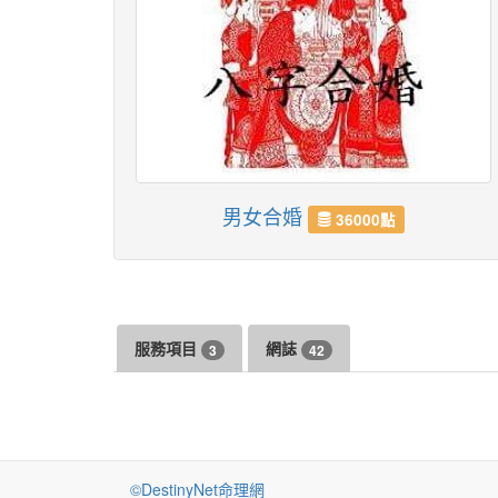
男女合婚
36000點
服務項目
網誌
3
42
©DestinyNet命理網