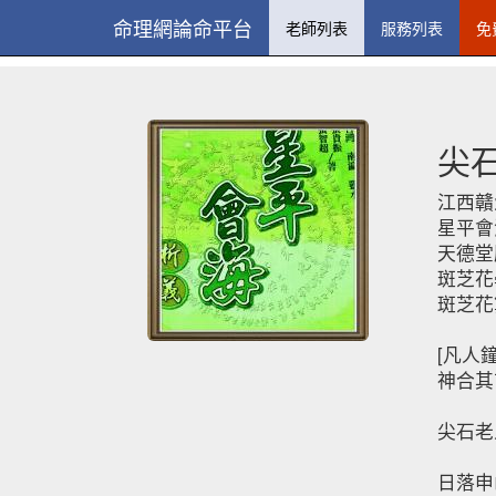
命理網論命平台
老師列表
服務列表
免
尖
江西贛
星平會
天德堂
斑芝花
斑芝花
[凡人
神合其
尖石老
日落申