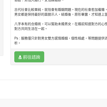
人之造化，年月日時，天地成之，
貴賤明於上下，興衰盡在干支。
古代社會比較單純，就怕會有婚姻問題。現在的社會愈加複雜
四時中妙理窮通，五行內榮枯自稟。
男女都是保持最好的面貌示人。結婚後，原形畢露，才知道上
巫咸撮要首曰其理。未曾生我我是誰，生我之後誰是我。因果
神就有鬼，陰陽必相隨，善惡豈能不分並不應。
八字本有的合婚術，可以幫助未婚男女，在婚前知道對方的心
對方共同生活在一起。
客官 ：
Ps : 服務僅只針對男女雙方感情婚姻，個性相處，等問題提
在此雖談命理，然命理難識。較真，人更難理命，無法理命。
析。
■■■■■■■■■■■■■■■■■■■■■■■■■■
前往諮詢
笑談格局
話說人之命格 ：
昔時顏回短命，才高八斗，貧寒號復聖。有才無財，人無雙面
富劫天下，綠珠遺憾，財繫不入陰間。和紳貪婪無厭，家財萬
達武功，韓信功高震主，感嘆人生不久長。十全老人福祿壽高
地下，民初少卿一念之間，換得五十餘載之牢災。古今多少事
人生不如意者，十之八九。命既如此！世間事又何須去較真。
人有五花十色人，圖人之生長過程皆多千頭萬緒般。就五行言
陰陽 。四柱以日干為主論根苗，一官二印三財位，四煞五食六