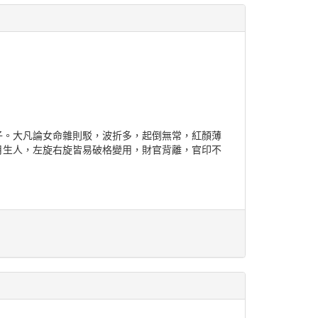
子。大凡論女命雜則駁，波折多，起倒無常，紅顏薄
月生人，左旋右旋皆易破格變用，財官背離，官印不
邊。官星月提沖日，弦斷再續 ，財官印逆親。金水傷
性，性浮難定。比劫四見
泛流。
。四正將星，一生難圓壯志。
卯運桃花星動，可惜官星既傷，鏡破難圓，緣起緣滅。
餘暉，隻手難回天。巳午未勉強渡了餘生。