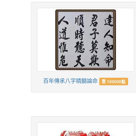
百年傳承八字精髓論命
100000點