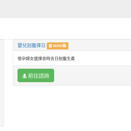
嬰兒剖腹擇日
36000點
懷孕婦女選擇良時吉日剖腹生產
前往諮詢