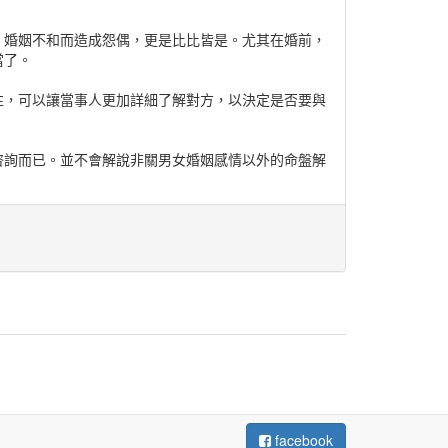
，婚姻不和而造成怨偶，更是比比皆是。尤其在婚前，
當了。
自有循環，種瓜能得瓜，種豆就得豆。有山便有水，有
性，可以讓當事人更加詳細了解對方，以決定是否要與
供咨詢而已。並不會解說非關男女婚姻感情以外的命盤解
實總得認命！
財。甘羅弱冠拜相，可惜英年早逝歸天。及財富，石崇
貫黃梁夢斷。明初首富，遭疑萍梗它鄉，江南沈萬三。
，一生拾不得閒。思當年，國姓爺臨終無面目見先帝於
，是非成敗埋泥崗。甘蔗無雙頭甜，災厄卻多不單行。
青山綠水依舊在，餘生幾度夕陽紅。
，水火木金土五類人等。細分甲乙丙丁戊己庚辛壬癸十
facebook
傷官，六格局中分造化，高低貴賤幾萬般。然者！人命